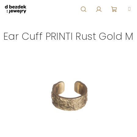
Přejít
na
obsah
Hledat
Přihlášení
Nákupní
Ear Cuff PRINTI Rust Gold M
košík