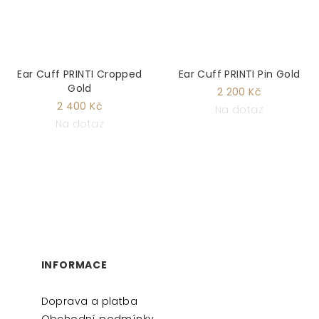
Ear Cuff PRINTI Cropped
Ear Cuff PRINTI Pin Gold
Gold
2 200 Kč
2 400 Kč
Na dotaz
Na dotaz
Z
Á
P
INFORMACE
A
Doprava a platba
T
Obchodní podmínky