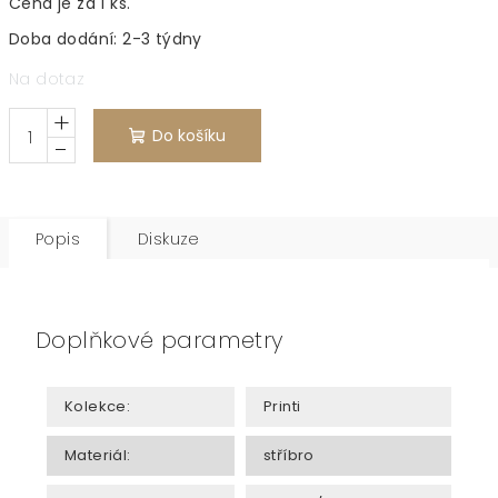
Cena je za 1 ks.
Doba dodání: 2-3 týdny
Na dotaz
+
Do košíku
−
Popis
Diskuze
Doplňkové parametry
Kolekce
:
Printi
Materiál
:
stříbro