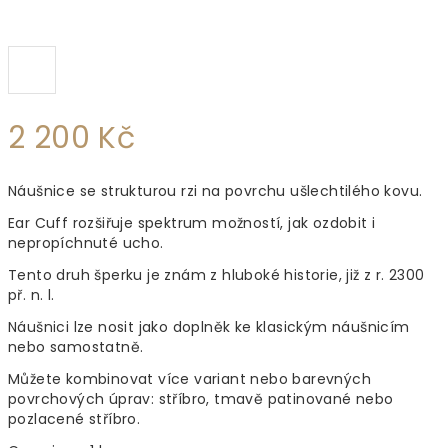
2 200 Kč
Měrná
Náušnice se strukturou rzi na povrchu ušlechtilého kovu.
cena:
Ear Cuff rozšiřuje spektrum možností, jak ozdobit i
nepropíchnuté ucho.
Tento druh šperku je znám z hluboké historie, již z r. 2300
př. n. l.
Náušnici lze nosit jako doplněk ke klasickým náušnicím
nebo samostatně.
Můžete kombinovat více variant nebo barevných
povrchových úprav: stříbro, tmavě patinované nebo
pozlacené stříbro.