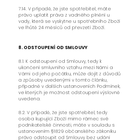
7.14. V případě, že jste spotřebitel, máte
právo uplatit práva z vadného plnění u
vady, která se vyskytne u spotřebního Zboží
ve lhůtě 24 měsíců od převzetí Zboží.
8. ODSTOUPENÍ OD SMLOUVY
8.1. K odstoupení od Smlouvy, tedy k
ukončení smluvního vztahu mezi Námi a
Vámi od jeho počátku, může dojít z důvodů
a způsoby uvedenými v tomto článku,
případně v dalších ustanoveních Podmínek,
ve kterých je možnost odstoupení výslovně
uvedena.
8.2. V případě, že jste spotřebitel, tedy
osoba kupující Zboží mimo rámec své
podnikatelské činnosti, máte v souladu s
ustanovením §1829 občanského zákoníku
právo odstoupit od Smlouvy bez udání