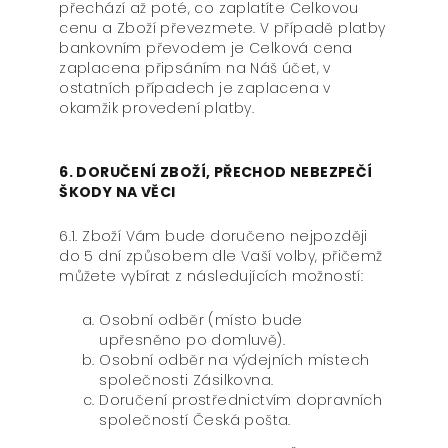
přechází až poté, co zaplatíte Celkovou
cenu a Zboží převezmete. V případě platby
bankovním převodem je Celková cena
zaplacena připsáním na Náš účet, v
ostatních případech je zaplacena v
okamžik provedení platby.
6. DORUČENÍ ZBOŽÍ, PŘECHOD NEBEZPEČÍ
ŠKODY NA VĚCI
6.1. Zboží Vám bude doručeno nejpozději
do 5 dní způsobem dle Vaší volby, přičemž
můžete vybírat z následujících možností:
Osobní odběr (místo bude
upřesněno po domluvě).
Osobní odběr na výdejních místech
společnosti Zásilkovna.
Doručení prostřednictvím dopravních
společností Česká pošta.