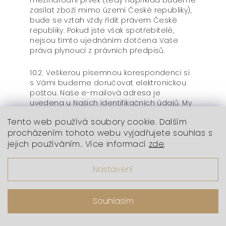
mezinárodní prvek (tedy například budeme
zasílat zboží mimo území České republiky),
bude se vztah vždy řídit právem České
republiky. Pokud jste však spotřebitelé,
nejsou tímto ujednáním dotčena Vaše
práva plynoucí z právních předpisů.
10.2. Veškerou písemnou korespondenci si
s Vámi budeme doručovat elektronickou
poštou. Naše e-mailová adresa je
uvedena u Našich identifikačních údajů. My
budeme doručovat korespondenci na Vaši
Tento web používá soubory cookie. Dalším
e-mailovou adresu uvedenou ve Smlouvě,
procházením tohoto webu vyjadřujete souhlas s
v Uživatelském účtu nebo přes kterou jste
jejich používáním.. Více informací
nás kontaktovali.
zde
.
10.3. V případě vyšší moci nebo událostí,
Nastavení
které nelze předvídat (přírodní katastrofa,
pandemie, provozní poruchy, výpadky
subdodavatelů apod.), neneseme
Souhlasím
odpovědnost za škodu způsobenou v
důsledku nebo souvislosti s případy vyšší