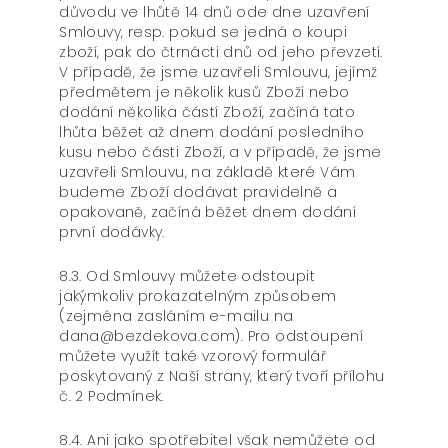
důvodu ve lhůtě 14 dnů ode dne uzavření
Smlouvy, resp. pokud se jedná o koupi
zboží, pak do čtrnácti dnů od jeho převzetí.
V případě, že jsme uzavřeli Smlouvu, jejímž
předmětem je několik kusů Zboží nebo
dodání několika částí Zboží, začíná tato
lhůta běžet až dnem dodání posledního
kusu nebo části Zboží, a v případě, že jsme
uzavřeli Smlouvu, na základě které Vám
budeme Zboží dodávat pravidelně a
opakovaně, začíná běžet dnem dodání
první dodávky.
8.3. Od Smlouvy můžete odstoupit
jakýmkoliv prokazatelným způsobem
(zejména zasláním e-mailu na
dana@bezdekova.com). Pro odstoupení
můžete využít také vzorový formulář
poskytovaný z Naší strany, který tvoří přílohu
č. 2 Podmínek.
8.4. Ani jako spotřebitel však nemůžete od