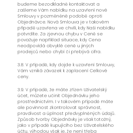
budeme bezodkladně kontaktovat a
zašleme Vám nabídku na uzavření nové
Smlouvy v pozměněné podobě oproti
Objednávce. Nová Smlouva je v takovém
případě uzavřena ve chvíli, kdy Naši nabídku
potvrdíte. Za zjevnou chybu v Ceně se
považuje například situace, kdy Cena
neodpovídá obvyklé ceně u jiných
prodejců nebo chybí či přebývá cifra.
3.8. V případě, kdy dojde k uzavření Smlouvy,
Vám vzniká závazek k zaplacení Celkové
ceny.
3.9. V případě, že máte zřízen Uživatelský
účet, můžete učinit Objednávku jeho
prostřednictvím. I v takovém případě máte
ale povinnost zkontrolovat správnost,
pravdivost a úplnost předvyplněných údajů.
Způsob tvorby Objednávky je však totožný,
jako v případě kupujícího bez Uživatelského
účtu, výhodou však je, že není třeba