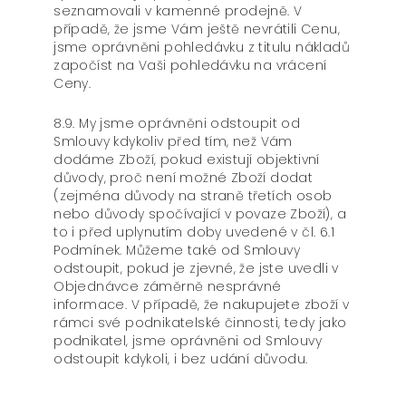
seznamovali v kamenné prodejně. V
případě, že jsme Vám ještě nevrátili Cenu,
jsme oprávněni pohledávku z titulu nákladů
započíst na Vaši pohledávku na vrácení
Ceny.
8.9. My jsme oprávněni odstoupit od
Smlouvy kdykoliv před tím, než Vám
dodáme Zboží, pokud existují objektivní
důvody, proč není možné Zboží dodat
(zejména důvody na straně třetích osob
nebo důvody spočívající v povaze Zboží), a
to i před uplynutím doby uvedené v čl. 6.1
Podmínek. Můžeme také od Smlouvy
odstoupit, pokud je zjevné, že jste uvedli v
Objednávce záměrně nesprávné
informace. V případě, že nakupujete zboží v
rámci své podnikatelské činnosti, tedy jako
podnikatel, jsme oprávněni od Smlouvy
odstoupit kdykoli, i bez udání důvodu.