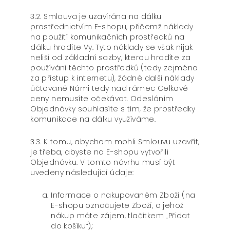
3.2. Smlouva je uzavírána na dálku
prostřednictvím E-shopu, přičemž náklady
na použití komunikačních prostředků na
dálku hradíte Vy. Tyto náklady se však nijak
neliší od základní sazby, kterou hradíte za
používání těchto prostředků (tedy zejména
za přístup k internetu), žádné další náklady
účtované Námi tedy nad rámec Celkové
ceny nemusíte očekávat. Odesláním
Objednávky souhlasíte s tím, že prostředky
komunikace na dálku využíváme.
3.3. K tomu, abychom mohli Smlouvu uzavřít,
je třeba, abyste na E-shopu vytvořili
Objednávku. V tomto návrhu musí být
uvedeny následující údaje:
Informace o nakupovaném Zboží (na
E-shopu označujete Zboží, o jehož
nákup máte zájem, tlačítkem „Přidat
do košíku“);