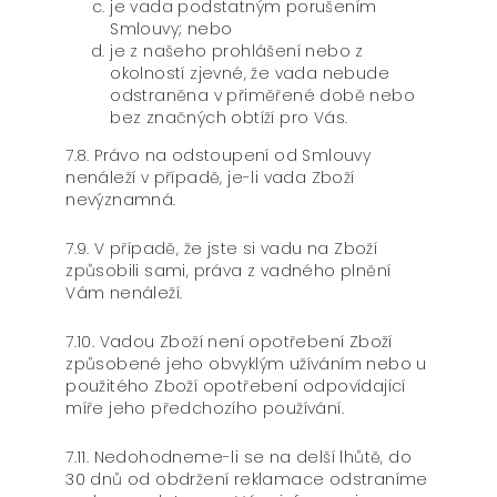
je vada podstatným porušením
Smlouvy; nebo
je z našeho prohlášení nebo z
okolností zjevné, že vada nebude
odstraněna v přiměřené době nebo
bez značných obtíží pro Vás.
7.8. Právo na odstoupení od Smlouvy
nenáleží v případě, je-li vada Zboží
nevýznamná.
7.9. V případě, že jste si vadu na Zboží
způsobili sami, práva z vadného plnění
Vám nenáleží.
7.10. Vadou Zboží není opotřebení Zboží
způsobené jeho obvyklým užíváním nebo u
použitého Zboží opotřebení odpovídající
míře jeho předchozího používání.
7.11. Nedohodneme-li se na delší lhůtě, do
30 dnů od obdržení reklamace odstraníme