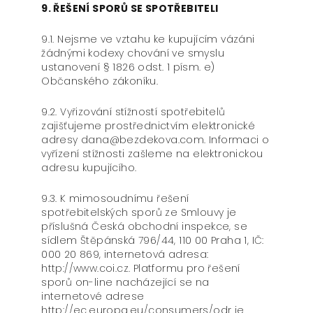
9. ŘEŠENÍ SPORŮ SE SPOTŘEBITELI
9.1. Nejsme ve vztahu ke kupujícím vázáni
žádnými kodexy chování ve smyslu
ustanovení § 1826 odst. 1 písm. e)
Občanského zákoníku.
9.2. Vyřizování stížností spotřebitelů
zajišťujeme prostřednictvím elektronické
adresy dana@bezdekova.com. Informaci o
vyřízení stížnosti zašleme na elektronickou
adresu kupujícího.
9.3. K mimosoudnímu řešení
spotřebitelských sporů ze Smlouvy je
příslušná Česká obchodní inspekce, se
sídlem Štěpánská 796/44, 110 00 Praha 1, IČ:
000 20 869, internetová adresa:
http://www.coi.cz. Platformu pro řešení
sporů on-line nacházející se na
internetové adrese
http://ec.europa.eu/consumers/odr je