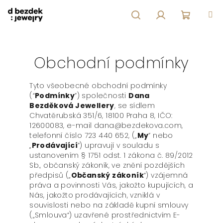
Přejít
na
obsah
Hledat
Přihlášení
Nákupní
košík
Obchodní podmínky
Tyto všeobecné obchodní podmínky
(“
Podmínky
”) společnosti
Dana
Bezděková Jewellery
, se sídlem
Chvatěrubská 351/6, 18100 Praha 8, IČO:
12600083, e-mail dana@bezdekova.com,
telefonní číslo 723 440 652, („
My
” nebo
„
Prodávající
”) upravují v souladu s
ustanovením § 1751 odst. 1 zákona č. 89/2012
Sb., občanský zákoník, ve znění pozdějších
předpisů („
Občanský zákoník
“) vzájemná
práva a povinnosti Vás, jakožto kupujících, a
Nás, jakožto prodávajících, vzniklá v
souvislosti nebo na základě kupní smlouvy
(„Smlouva“) uzavřené prostřednictvím E-