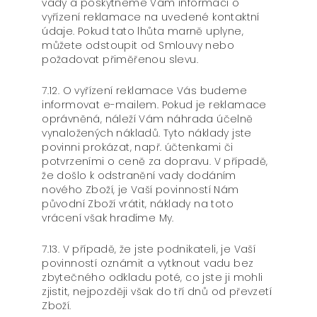
vady a poskytneme Vám informaci o
vyřízení reklamace na uvedené kontaktní
údaje. Pokud tato lhůta marně uplyne,
můžete odstoupit od Smlouvy nebo
požadovat přiměřenou slevu.
7.12. O vyřízení reklamace Vás budeme
informovat e-mailem. Pokud je reklamace
oprávněná, náleží Vám náhrada účelně
vynaložených nákladů. Tyto náklady jste
povinni prokázat, např. účtenkami či
potvrzeními o ceně za dopravu. V případě,
že došlo k odstranění vady dodáním
nového Zboží, je Vaší povinností Nám
původní Zboží vrátit, náklady na toto
vrácení však hradíme My.
7.13. V případě, že jste podnikateli, je Vaší
povinností oznámit a vytknout vadu bez
zbytečného odkladu poté, co jste ji mohli
zjistit, nejpozději však do tří dnů od převzetí
Zboží.