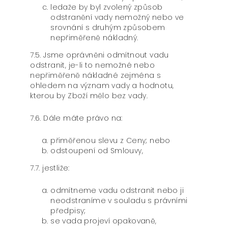
ledaže by byl zvolený způsob
odstranění vady nemožný nebo ve
srovnání s druhým způsobem
nepřiměřeně nákladný.
7.5. Jsme oprávněni odmítnout vadu
odstranit, je-li to nemožné nebo
nepřiměřeně nákladné zejména s
ohledem na význam vady a hodnotu,
kterou by Zboží mělo bez vady.
7.6. Dále máte právo na:
přiměřenou slevu z Ceny; nebo
odstoupení od Smlouvy,
7.7. jestliže:
odmítneme vadu odstranit nebo ji
neodstraníme v souladu s právními
předpisy;
se vada projeví opakovaně,