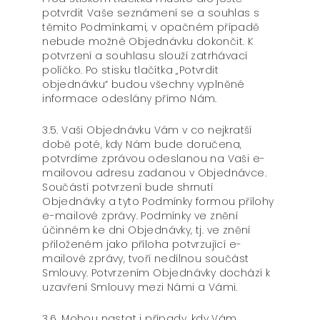
potvrdit Vaše seznámení se a souhlas s
těmito Podmínkami, v opačném případě
nebude možné Objednávku dokončit. K
potvrzení a souhlasu slouží zatrhávací
políčko. Po stisku tlačítka „Potvrdit
objednávku“ budou všechny vyplněné
informace odeslány přímo Nám.
3.5. Vaši Objednávku Vám v co nejkratší
době poté, kdy Nám bude doručena,
potvrdíme zprávou odeslanou na Vaši e-
mailovou adresu zadanou v Objednávce.
Součástí potvrzení bude shrnutí
Objednávky a tyto Podmínky formou přílohy
e-mailové zprávy. Podmínky ve znění
účinném ke dni Objednávky, tj. ve znění
přiloženém jako příloha potvrzující e-
mailové zprávy, tvoří nedílnou součást
Smlouvy. Potvrzením Objednávky dochází k
uzavření Smlouvy mezi Námi a Vámi.
3.6. Mohou nastat i případy, kdy Vám