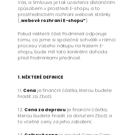
Vás, a Smlouva je tak uzavřena distančním
způsobem v prostředí E-shopu, a to
prostřednictvím rozhraní webové stránky
(„
webové rozhraní E-shopu“
).
Pokud některá část Podmínek odporuje
tomu, co jsme si společně schválili v rámci
procesu Vašeho nákupu na Našem E-
shopu, bude mít tato konkrétní dohoda
před Podmínkami přednost.
1. NĚKTERÉ DEFINICE
1.1.
Cena
je finanční částka, kterou budete
hradit za Zboží;
1.2.
Cena za dopravu
je finanční částka,
kterou budete hradit za doručení Zboží, a
to včetně ceny za jeho zabalení;