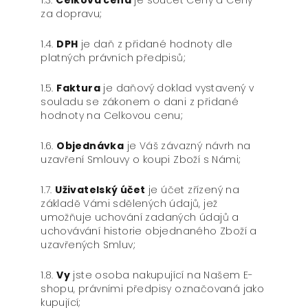
1.3.
Celková cena
je součet Ceny a Ceny
za dopravu;
1.4.
DPH
je daň z přidané hodnoty dle
platných právních předpisů;
1.5.
Faktura
je daňový doklad vystavený v
souladu se zákonem o dani z přidané
hodnoty na Celkovou cenu;
1.6.
Objednávka
je Váš závazný návrh na
uzavření Smlouvy o koupi Zboží s Námi;
1.7.
Uživatelský účet
je účet zřízený na
základě Vámi sdělených údajů, jež
umožňuje uchování zadaných údajů a
uchovávání historie objednaného Zboží a
uzavřených Smluv;
1.8.
Vy
jste osoba nakupující na Našem E-
shopu, právními předpisy označovaná jako
kupující;