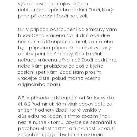
výši odpovídající nejlevnějšímu
nabízenému způsobu dodání Zboží, který
jsme při dodání Zboží nabízeli.
8.7. V případě odstoupení od Smlouvy Vám
bude Cena vrácena do 14 dnů ode dne
účinnosti odstoupení na účet, ze kterého
byla připsána, případně na účet zvolený
odstoupení od Smlouvy. Částka však
nebude vrácena dříve, než Zboží obdržíme,
nebo Nám prokážete, že došlo k jeho
zaslání zpět Nám. Zboží Nám prosím
vracejte čisté, pokud možno včetně
originálního obalu.
8.8. V případě odstoupení od Smlouvy dle
čl. 8.2 Podmínek Nám však odpovídáte za
snížení hodnoty Zboží, které vzniklo v
důsledku nakládání s tímto zbožím jinak,
než je nutné k tomu, abyste se seznámili s
povahou, vlastnostmi a funkčností Zboží, tj.
způsobem, jakým byste se se Zbožím