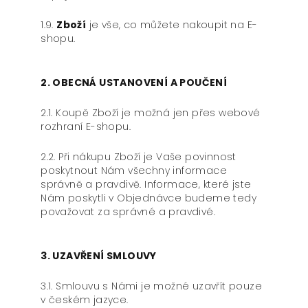
1.9.
Zboží
je vše, co můžete nakoupit na E-
shopu.
2. OBECNÁ USTANOVENÍ A POUČENÍ
2.1. Koupě Zboží je možná jen přes webové
rozhraní E-shopu.
2.2. Při nákupu Zboží je Vaše povinnost
poskytnout Nám všechny informace
správně a pravdivě. Informace, které jste
Nám poskytli v Objednávce budeme tedy
považovat za správné a pravdivé.
3. UZAVŘENÍ SMLOUVY
3.1. Smlouvu s Námi je možné uzavřít pouze
v českém jazyce.