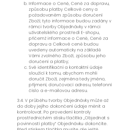
Informace o Ceně, Ceně za dopravu,
způsobu platby Celkové ceny a
požadovaném způsobu doručení
Zboží; tyto informace budou zadány v
rámci tvorby Objednávky v rámci
uživatelského prostředí E-shopu,
přičemž informace o Ceně, Ceně za
dopravu a Celkové ceně budou
uvedeny automaticky na základě
Vámi zvolného Zboží, způsobu jeho
doručení a platby;
Své identifikační a kontaktní údaje
sloužící k tomu, abychom mohli
doručit Zboží, zejména tedy jméno,
příjmení, doručovací adresu, telefonní
číslo a e-mailovou adresu.
3.4. V průběhu tvorby Objednávky může až
do doby jejího dokončení údaje měnit a
kontrolovat. Po provedení kontroly
prostřednictvím stisku tlačítka „Objednat s
povinností platby“ Objednávku dokončíte.
Před stiskem tlačítka musíte ale ještě