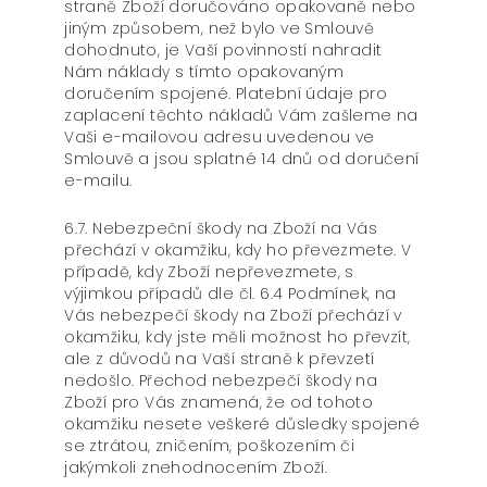
straně Zboží doručováno opakovaně nebo
jiným způsobem, než bylo ve Smlouvě
dohodnuto, je Vaší povinností nahradit
Nám náklady s tímto opakovaným
doručením spojené. Platební údaje pro
zaplacení těchto nákladů Vám zašleme na
Vaši e-mailovou adresu uvedenou ve
Smlouvě a jsou splatné 14 dnů od doručení
e-mailu.
6.7. Nebezpeční škody na Zboží na Vás
přechází v okamžiku, kdy ho převezmete. V
případě, kdy Zboží nepřevezmete, s
výjimkou případů dle čl. 6.4 Podmínek, na
Vás nebezpečí škody na Zboží přechází v
okamžiku, kdy jste měli možnost ho převzít,
ale z důvodů na Vaší straně k převzetí
nedošlo. Přechod nebezpečí škody na
Zboží pro Vás znamená, že od tohoto
okamžiku nesete veškeré důsledky spojené
se ztrátou, zničením, poškozením či
jakýmkoli znehodnocením Zboží.