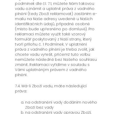
podmínek dle čl. 7.1, můžete Nám takovou
vadu oznámit a uplatnit práva z vadného
plnění (tedy Zboží reklamovat) zasláním e-
mailu na Naše adresy uvedené u Našich
identifikačních údajů, případně osobně
(místo bude upřesněno po domluvě). Pro
reklamaci můžete využít také vzorový
formulář poskytovaný z Naší strany, který
tvoří přílohu č. 1 Podmínek. V uplatnění
práva z vadného plnění je třeba zvolit, jak
chcete vadu vyřešit, přičemž tuto volbu
nemůžete následně bez Našeho souhlasu
změnit. Reklamaci vyřídíme v souladu s
Vámi uplatněným právem z vadného
plnění.
7.4. Má-li Zboží vadu, máte následující
práva:
na odstranění vady dodáním nového
Zboží bez vady
na odstranění vady opravou Zboží,