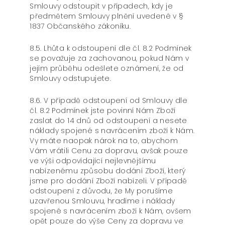
Smlouvy odstoupit v případech, kdy je
předmětem Smlouvy plnění uvedené v §
1837 Občanského zákoníku.
8.5. Lhůta k odstoupení dle čl. 8.2 Podmínek
se považuje za zachovanou, pokud Nám v
jejím průběhu odešlete oznámení, že od
Smlouvy odstupujete.
8.6. V případě odstoupení od Smlouvy dle
čl. 8.2 Podmínek jste povinní Nám Zboží
zaslat do 14 dnů od odstoupení a nesete
náklady spojené s navrácením zboží k Nám.
Vy máte naopak nárok na to, abychom
Vám vrátili Cenu za dopravu, avšak pouze
ve výši odpovídající nejlevnějšímu
nabízenému způsobu dodání Zboží, který
jsme pro dodání Zboží nabízeli. V případě
odstoupení z důvodu, že My porušíme
uzavřenou Smlouvu, hradíme i náklady
spojené s navrácením zboží k Nám, ovšem
opět pouze do výše Ceny za dopravu ve