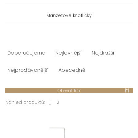
Manžetové knoflíčky
Ř
a
Doporučujeme
Nejlevnější
Nejdražší
z
e
Nejprodávanější
Abecedně
n
í
Otevřít filtr
p
r
Náhled produktů:
1
2
V
o
ý
d
p
u
i