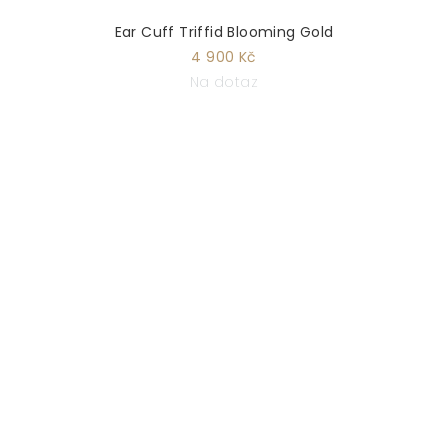
Ear Cuff Triffid Blooming Gold
4 900 Kč
Na dotaz