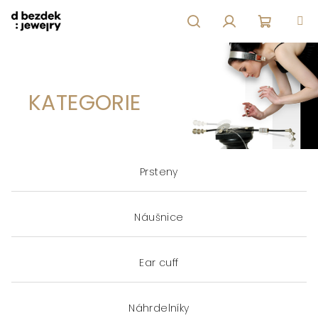
Přejít
na
obsah
Hledat
Přihlášení
Nákupní
košík
KATEGORIE
Prsteny
Náušnice
Ear cuff
Náhrdelníky