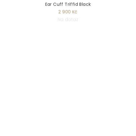
Ear Cuff Triffid Black
2 900 Kč
Na dotaz