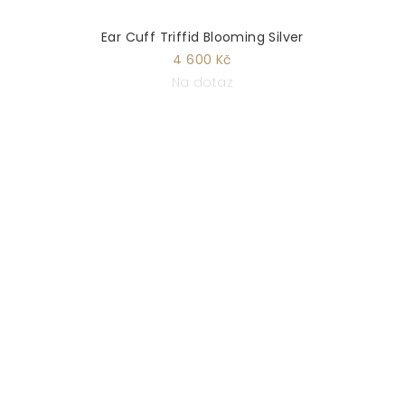
Ear Cuff Triffid Blooming Silver
4 600 Kč
Na dotaz