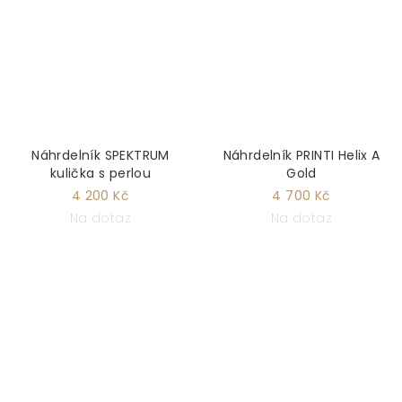
Náhrdelník SPEKTRUM
Náhrdelník PRINTI Helix A
kulička s perlou
Gold
4 200 Kč
4 700 Kč
Na dotaz
Na dotaz