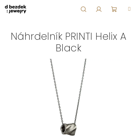
Přejít
na
obsah
Hledat
Přihlášení
Nákupní
Náhrdelník PRINTI Helix A
košík
Black