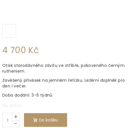
4 700 Kč
Měrná
Otisk starodávného závitu ve stříbře, pokoveného černým
cena:
rutheniem.
Zavěšený přívěsek na jemném řetízku. Ležérní doplněk pro
den i večer.
Doba dodání: 3–5 týdnů
Na dotaz
+
Do košíku
−