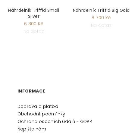
Náhrdelník Triffid Small
Náhrdelník Triffid Big Gold
Silver
8 700 Kč
6 800 Kč
Na dotaz
Na dotaz
Z
Á
P
INFORMACE
A
Doprava a platba
T
Obchodní podmínky
Í
Ochrana osobních údajů - GDPR
Napište nám