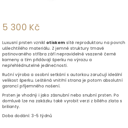
5 300 Kč
Měrná
Luxusní prsten vznikl
otiskem
sítě reproduktoru na povrch
cena:
ušlechtilého materiálu. Z jemné struktury tmavě
patinovaného stříbra září nepravidelně vsazené černé
kameny a tím přidávají šperku na výrazu a
nepřehlédnutelné jedinečnosti.
Ruční výroba a osobní setkání s autorkou zaručují ideální
velikost šperku. Leštěná vnitřní strana je potom absolutní
garancí příjemného nošení.
Prsten je vhodný i jako zásnubní nebo snubní prsten. Po
domluvě lze na zakázku také vyrobit verzi z bílého zlata s
brilianty.
Doba dodání: 3-5 týdnů