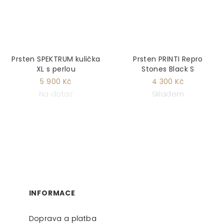
Prsten SPEKTRUM kulička
Prsten PRINTI Repro
XL s perlou
Stones Black S
5 900 Kč
4 300 Kč
Na dotaz
Skladem
Z
Á
P
INFORMACE
A
Doprava a platba
T