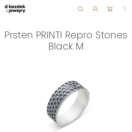
Přejít
na
obsah
Hledat
Přihlášení
Nákupní
Prsten PRINTI Repro Stones
košík
Black M