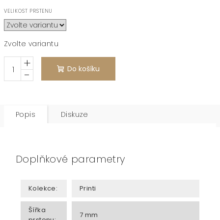
VELIKOST PRSTENU
Zvolte variantu
+
Do košíku
−
Popis
Diskuze
Doplňkové parametry
Kolekce
:
Printi
Šířka
7 mm
prstenu
: