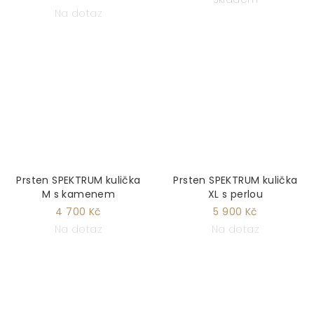
Na dotaz
Prsten SPEKTRUM kulička
Prsten SPEKTRUM kulička
M s kamenem
XL s perlou
4 700 Kč
5 900 Kč
Na dotaz
Na dotaz