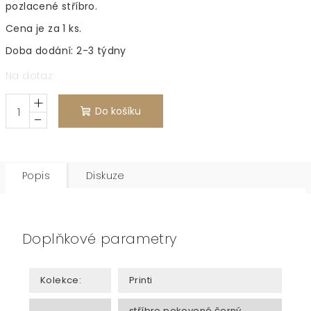
pozlacené stříbro.
Cena je za 1 ks.
Doba dodání: 2-3 týdny
Na dotaz
+
Do košíku
−
Popis
Diskuze
Doplňkové parametry
Kolekce
:
Printi
stříbro pokovené černý