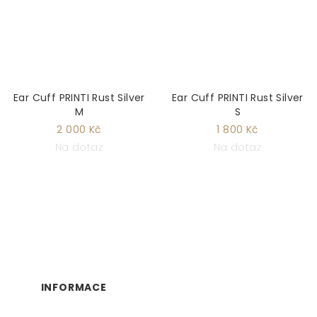
Ear Cuff PRINTI Rust Silver
Ear Cuff PRINTI Rust Silver
M
S
2 000 Kč
1 800 Kč
Na dotaz
Na dotaz
Z
Á
P
INFORMACE
A