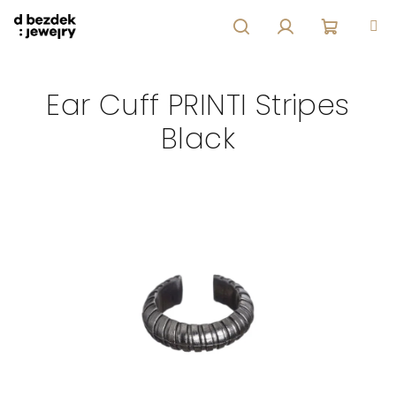
Přejít
na
obsah
Hledat
Přihlášení
Nákupní
Ear Cuff PRINTI Stripes
košík
Black