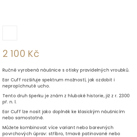
2 100 Kč
Měrná
Ručně vyrobená náušnice s otisky pravidelných vroubků.
cena:
Ear Cuff rozšiřuje spektrum možností, jak ozdobit i
nepropíchnuté ucho.
Tento druh šperku je znám z hluboké historie, již z r. 2300
př. n. l.
Ear Cuff lze nosit jako doplněk ke klasickým náušnicím
nebo samostatně.
Můžete kombinovat více variant nebo barevných
povrchových úprav: stříbro, tmavě patinované nebo