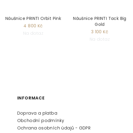
Náušnice PRINTI Orbit Pink
Náušnice PRINTI Tack Big
Gold
4 800 Kč
3 100 Kč
Na dotaz
Na dotaz
Z
Á
P
INFORMACE
A
Doprava a platba
T
Obchodní podmínky
Í
Ochrana osobních údajů - GDPR