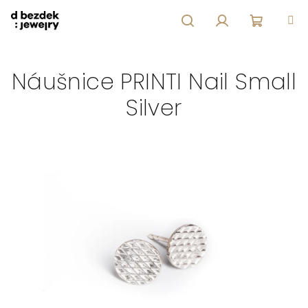
Přejít
na
obsah
Hledat
Přihlášení
Nákupní
Náušnice PRINTI Nail Small
košík
Silver