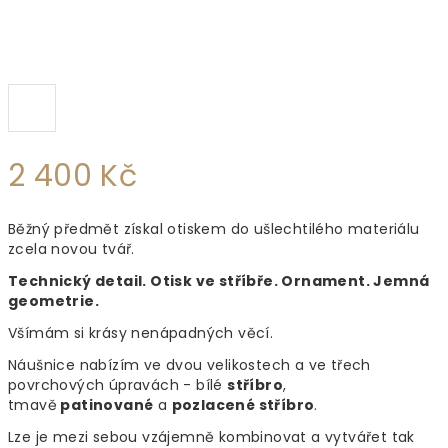
2 400 Kč
Měrná
Běžný předmět získal otiskem do ušlechtilého materiálu
cena:
zcela novou tvář.
Technický detail. Otisk ve stříbře. Ornament. Jemná
geometrie.
Všímám si krásy nenápadných věcí.
Náušnice nabízím ve dvou velikostech a ve třech
povrchových úpravách - bílé
stříbro
,
tmavě
patinované
a
pozlacené stříbro
.
Lze je mezi sebou vzájemně kombinovat a vytvářet tak