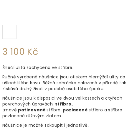
3 100 Kč
Měrná
Šnečí ulita zachycena ve stříbře.
cena:
Ručně vyrobené náušnice jsou otiskem hlemýždí ulity do
ušlechtilého kovu. Běžná schránka nalezená v přírodě tak
získává druhý život v podobě osobitého šperku.
Náušnice jsou k dispozici ve dvou velikostech a čtyřech
povrchových úpravách:
stříbro
,
tmavě
patinované
stříbro,
pozlacené
stříbro a stříbro
pozlacené růžovým zlatem.
Náušnice je možné zakoupit i jednotlivě.