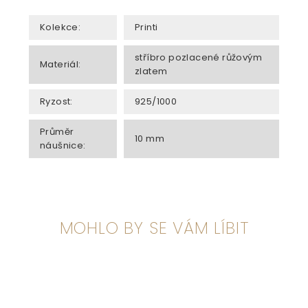
Kolekce
:
Printi
stříbro pozlacené růžovým
Materiál
:
zlatem
Ryzost
:
925/1000
Průměr
10 mm
náušnice
:
MOHLO BY SE VÁM LÍBIT