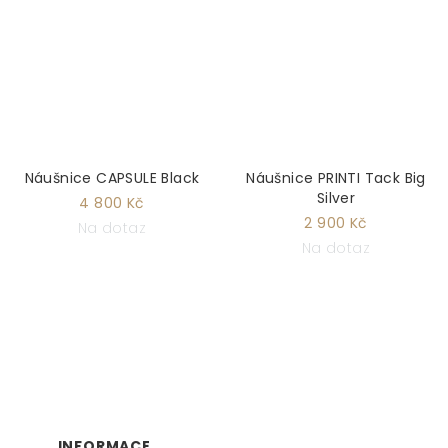
Náušnice CAPSULE Black
Náušnice PRINTI Tack Big
Silver
4 800 Kč
2 900 Kč
Na dotaz
Na dotaz
Z
Á
P
INFORMACE