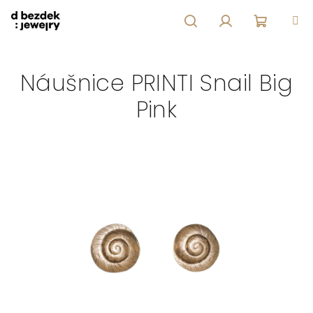
Přejít
na
obsah
Hledat
Přihlášení
Nákupní
Náušnice PRINTI Snail Big
košík
Pink