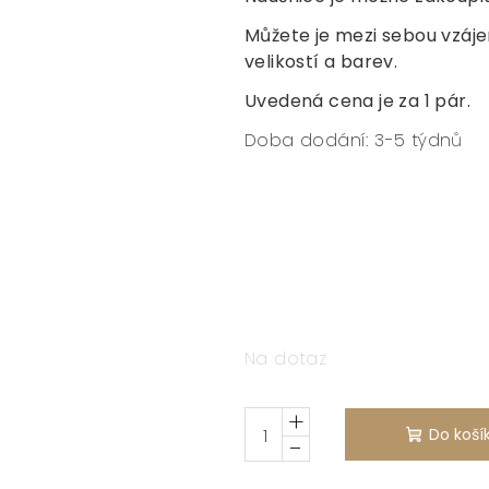
Můžete je mezi sebou vzáj
velikostí a barev.
Uvedená cena je za 1 pár.
Doba dodání: 3-5 týdnů
Na dotaz
+
Do koší
−