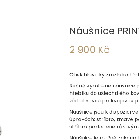
Náušnice PRINT
2 900 Kč
Měrná
cena:
Otisk hlavičky zrezlého hře
Ručně vyrobené náušnice j
hřebíku do ušlechtilého ko
získal novou překvapivou 
Náušnice jsou k dispozici 
úpravách: stříbro, tmavě p
stříbro pozlacené růžovým
Náušnice je možné zakoupit 