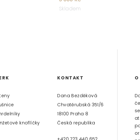
Skladem
ERK
KONTAKT
O
teny
Dana Bezděková
Da
če
ušnice
Chvatěrubská 351/6
se
hrdelníky
18100 Praha 8
at
nžetové knoflíčky
Česká republika
po
or
+420 723 440 652