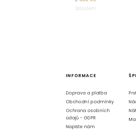
Skladem
Z
Á
INFORMACE
ŠP
P
A
Doprava a platba
Prs
T
Obchodní podmínky
Ná
Ochrana osobních
Ná
Í
údajů - GDPR
Ma
Napište nám