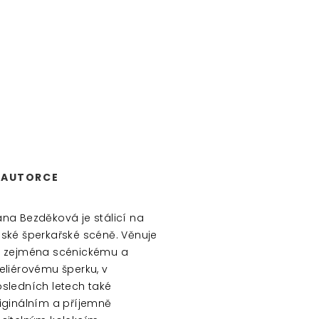
 AUTORCE
na Bezděková je stálicí na
ské šperkařské scéně. Věnuje
 zejména scénickému a
eliérovému šperku, v
sledních letech také
iginálním a příjemně