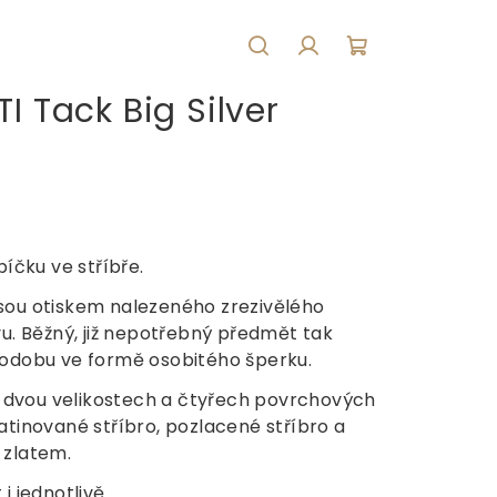
Hledat
Přihlášení
Nákupní
I Tack Big Silver
košík
bíčku ve stříbře.
sou otiskem nalezeného zrezivělého
vu. Běžný, již nepotřebný předmět tak
podobu ve formě osobitého šperku.
ve dvou velikostech a čtyřech povrchových
atinované stříbro, pozlacené stříbro a
 zlatem.
i jednotlivě.