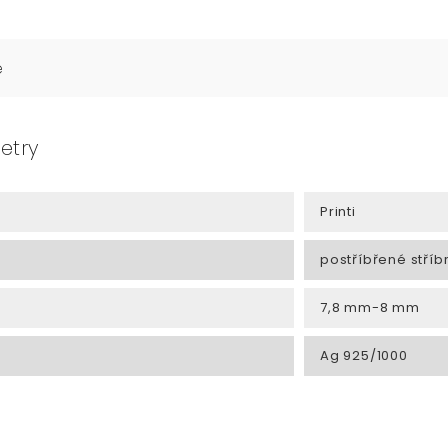
e
etry
Printi
postříbřené stříb
7,8 mm-8 mm
Ag 925/1000