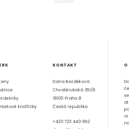
Skladem
ERK
KONTAKT
O
teny
Dana Bezděková
Da
če
ušnice
Chvatěrubská 351/6
se
hrdelníky
18100 Praha 8
at
nžetové knoflíčky
Česká republika
po
or
+420 723 440 652
no