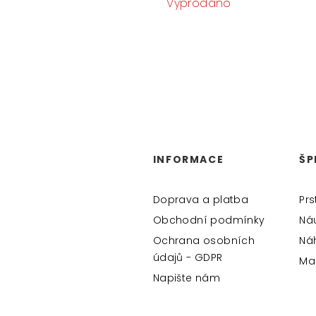
Vyprodáno
Z
Á
INFORMACE
ŠP
P
A
Doprava a platba
Prs
T
Obchodní podmínky
Ná
Ochrana osobních
Ná
Í
údajů - GDPR
Ma
Napište nám