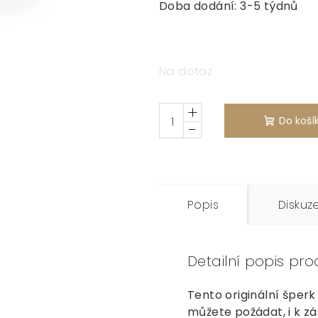
Doba dodání: 3-5 týdnů
Na dotaz
+
Do koší
−
Popis
Diskuz
Detailní popis pro
Tento originální šper
můžete požádat, i k zá