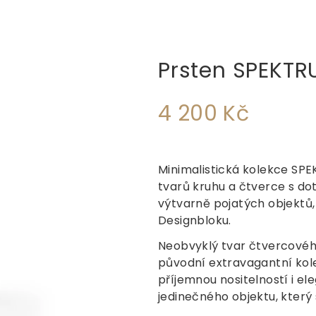
Prsten SPEKTR
4 200 Kč
Měrná
cena:
Minimalistická kolekce SPE
tvarů kruhu a čtverce s do
výtvarně pojatých objektů, 
Designbloku.
Neobvyklý tvar čtvercové
původní extravagantní kole
příjemnou nositelností i e
jedinečného objektu, který s