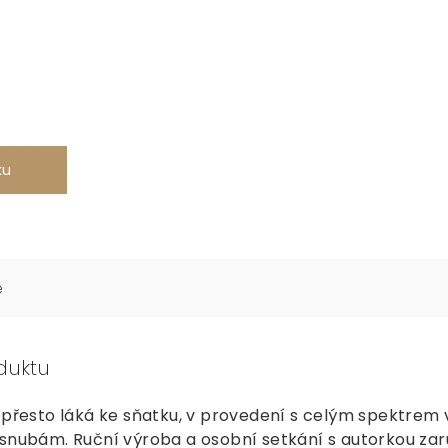
ku
e
duktu
k přesto láká ke sňatku, v provedení s celým spektrem
snubám. Ruční výroba a osobní setkání s autorkou zaruč