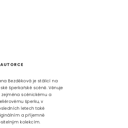
 AUTORCE
na Bezděková je stálicí na
ské šperkařské scéně. Věnuje
 zejména scénickému a
eliérovému šperku, v
sledních letech také
iginálním a příjemně
sitelným kolekcím.