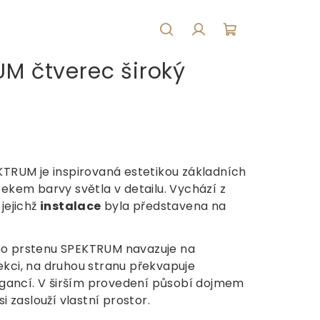
Hledat
Přihlášení
Nákupní
UM čtverec široký
košík
KTRUM je inspirovaná estetikou základních
tekem barvy světla v detailu. Vychází z
jejichž
instalace
byla představena na
ho prstenu SPEKTRUM navazuje na
kci, na druhou stranu překvapuje
legancí. V širším provedení působí dojmem
i zaslouží vlastní prostor.